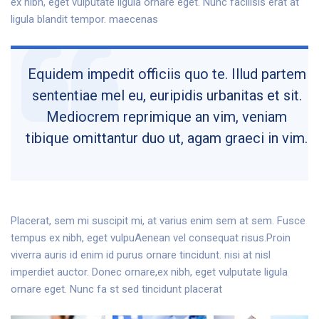
ex nibh, eget vulputate ligula ornare eget. Nunc facilisis erat at
ligula blandit tempor. maecenas
Equidem impedit officiis quo te. Illud partem
sententiae mel eu, euripidis urbanitas et sit.
Mediocrem reprimique an vim, veniam
tibique omittantur duo ut, agam graeci in vim.
Placerat, sem mi suscipit mi, at varius enim sem at sem. Fusce
tempus ex nibh, eget vulpuAenean vel consequat risus.Proin
viverra auris id enim id purus ornare tincidunt. nisi at nisl
imperdiet auctor. Donec ornare,ex nibh, eget vulputate ligula
ornare eget. Nunc fa st sed tincidunt placerat