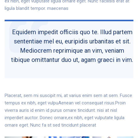
ex nibh, eget vulputate ligula ornare eget. Nunc facilisis erat at
ligula blandit tempor. maecenas
Equidem impedit officiis quo te. Illud partem
sententiae mel eu, euripidis urbanitas et sit.
Mediocrem reprimique an vim, veniam
tibique omittantur duo ut, agam graeci in vim.
Placerat, sem mi suscipit mi, at varius enim sem at sem. Fusce
tempus ex nibh, eget vulpuAenean vel consequat risus.Proin
viverra auris id enim id purus ornare tincidunt. nisi at nisl
imperdiet auctor. Donec ornare,ex nibh, eget vulputate ligula
ornare eget. Nunc fa st sed tincidunt placerat